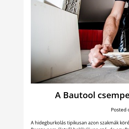
A Bautool csempe
Posted 
A hidegburkolás tipikusan azon szakmák köré