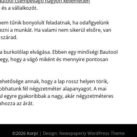
autool csempevágó nagyon kellemetlen
és a vállalkozót.
nem tűnik bonyolult feladatnak, ha odafigyelünk
ezni a munkát. Ha valami nem sikerül elsőre, van
 szárad.
g a burkolólap elvágása. Ebben egy minőségi Bautool
egy, hogy a vágó miként és mennyire pontosan
ehetősége annak, hogy a lap rossz helyen törik,
dobhatunk fél négyzetméter alapanyagot. A mai
ul egyre gyakoribbak a nagy, akár négyzetméteres
hozza az árát.
©2026 Korpi
| Design:
Newspaperly WordPress Theme