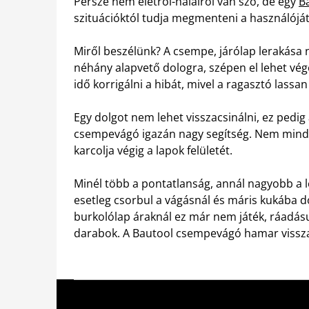
Persze nem életről-halálról van szó, de egy
B
szituációktól tudja megmenteni a használóját 
Miről beszélünk? A csempe, járólap lerakása 
néhány alapvető dologra, szépen el lehet vég
idő korrigálni a hibát, mivel a ragasztó lassan
Egy dolgot nem lehet visszacsinálni, ez pedi
csempevágó igazán nagy segítség. Nem mind
karcolja végig a lapok felületét.
Minél több a pontatlanság, annál nagyobb a l
esetleg csorbul a vágásnál és máris kukába 
burkolólap áraknál ez már nem játék, ráadás
darabok. A Bautool csempevágó hamar vissza