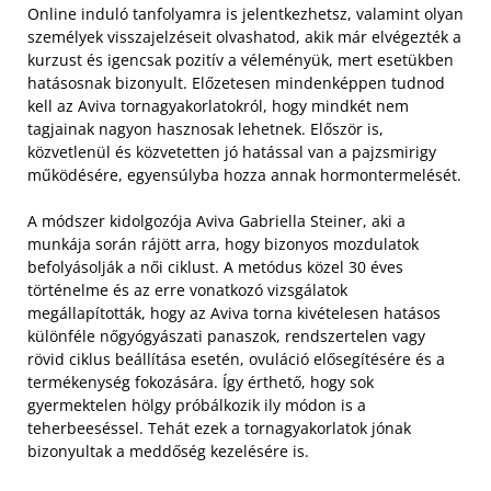
Online induló tanfolyamra is jelentkezhetsz, valamint olyan
személyek visszajelzéseit olvashatod, akik már elvégezték a
kurzust és igencsak pozitív a véleményük, mert esetükben
hatásosnak bizonyult. Előzetesen mindenképpen tudnod
kell az Aviva tornagyakorlatokról, hogy mindkét nem
tagjainak nagyon hasznosak lehetnek. Először is,
közvetlenül és közvetetten jó hatással van a pajzsmirigy
működésére, egyensúlyba hozza annak hormontermelését.
A módszer kidolgozója Aviva Gabriella Steiner, aki a
munkája során rájött arra, hogy bizonyos mozdulatok
befolyásolják a női ciklust. A metódus közel 30 éves
történelme és az erre vonatkozó vizsgálatok
megállapították, hogy az Aviva torna kivételesen hatásos
különféle nőgyógyászati panaszok, rendszertelen vagy
rövid ciklus beállítása esetén, ovuláció elősegítésére és a
termékenység fokozására. Így érthető, hogy sok
gyermektelen hölgy próbálkozik ily módon is a
teherbeeséssel. Tehát ezek a tornagyakorlatok jónak
bizonyultak a meddőség kezelésére is.