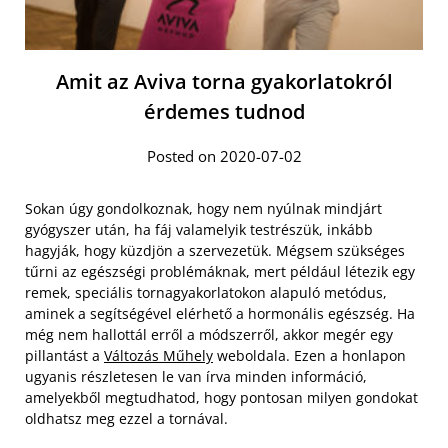
Amit az Aviva torna gyakorlatokról
érdemes tudnod
Posted on 2020-07-02
Sokan úgy gondolkoznak, hogy nem nyúlnak mindjárt
gyógyszer után, ha fáj valamelyik testrészük, inkább
hagyják, hogy küzdjön a szervezetük. Mégsem szükséges
tűrni az egészségi problémáknak, mert például létezik egy
remek, speciális tornagyakorlatokon alapuló metódus,
aminek a segítségével elérhető a hormonális egészség. Ha
még nem hallottál erről a módszerről, akkor megér egy
pillantást a
Változás Műhely
weboldala. Ezen a honlapon
ugyanis részletesen le van írva minden információ,
amelyekből megtudhatod, hogy pontosan milyen gondokat
oldhatsz meg ezzel a tornával.