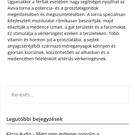
Ugyanakkor a férfiak esetében nagy segítséget nyújthat az
Aviva torna a potencia- és a prosztatagondok
megelőzésében és megszüntetésében. A torna speciálisan
kifejlesztett mozdulatai ritmikusan beszorítják, majd
ellazítják a medence izmait, a gát területét és a farizmokat.
Ez stimulálja a vérkeringést ezeken a területeken. Több
vitamin és hormon jut a prosztatába, a sejtek
anyagcseréjéből származó méreganyagok könnyen és
gyorsan kiürülnek, köszönhetően az alhasban és a
medencében felélénkült artériás vérkeringésnek.
KERESÉS:
Legutóbbi bejegyzések
Kácsa Audió – Miért nem érdemes spórolni a