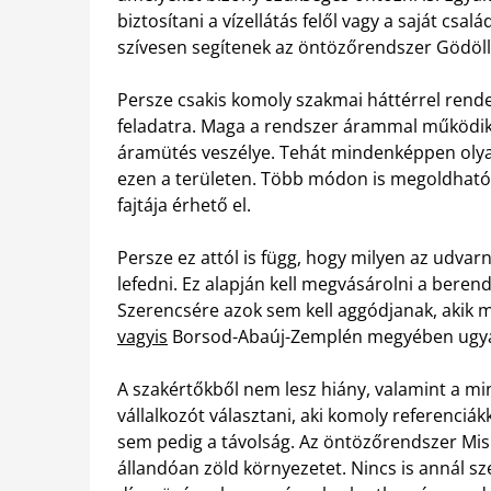
biztosítani a vízellátás felől vagy a saját cs
szívesen segítenek az öntözőrendszer Gödöllő
Persze csakis komoly szakmai háttérrel rendel
feladatra. Maga a rendszer árammal működik é
áramütés veszélye. Tehát mindenképpen olyasv
ezen a területen. Több módon is megoldható
fajtája érhető el.
Persze ez attól is függ, hogy milyen az udvarn
lefedni. Ez alapján kell megvásárolni a beren
Szerencsére azok sem kell aggódjanak, akik 
vagyis
Borsod-Abaúj-Zemplén megyében ugyan
A szakértőkből nem lesz hiány, valamint a minő
vállalkozót választani, aki komoly referenci
sem pedig a távolság. Az öntözőrendszer Misk
állandóan zöld környezetet. Nincs is annál s