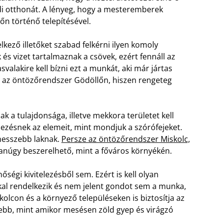
aládi otthonát. A lényeg, hogy a mesteremberek
n történő telepítésével.
kező illetőket szabad felkérni ilyen komoly
s vizet tartalmaznak a csövek, ezért fennáll az
alakire kell bízni ezt a munkát, aki már jártas
 az öntözőrendszer Gödöllőn, hiszen rengeteg
ak a tulajdonsága, illetve mekkora területet kell
dezésnek az elemeit, mint mondjuk a szórófejeket.
messzebb laknak.
Persze az öntözőrendszer Miskolc,
úgy beszerelhető, mint a főváros környékén.
ségi kivitelezésből sem. Ezért is kell olyan
ákkal rendelkezik és nem jelent gondot sem a munka,
olcon és a környező településeken is biztosítja az
zebb, mint amikor mesésen zöld gyep és virágzó