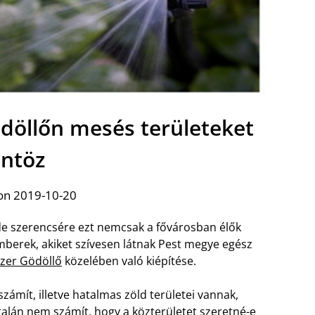
döllőn mesés területeket
ntöz
on 2019-10-20
de szerencsére ezt nemcsak a fővárosban élők
mberek, akiket szívesen látnak Pest megye egész
szer Gödöllő
közelében való kiépítése.
ámít, illetve hatalmas zöld területei vannak,
talán nem számít, hogy a közterületet szeretné-e