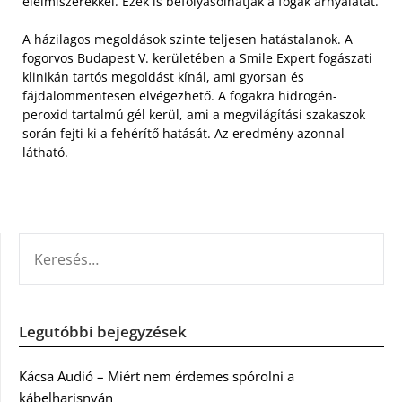
élelmiszerekkel. Ezek is befolyásolhatják a fogak árnyalatát.
A házilagos megoldások szinte teljesen hatástalanok. A
fogorvos Budapest V. kerületében a Smile Expert fogászati
klinikán tartós megoldást kínál, ami gyorsan és
fájdalommentesen elvégezhető. A fogakra hidrogén-
peroxid tartalmú gél kerül, ami a megvilágítási szakaszok
során fejti ki a fehérítő hatását. Az eredmény azonnal
látható.
KERESÉS:
Legutóbbi bejegyzések
Kácsa Audió – Miért nem érdemes spórolni a
kábelharisnyán