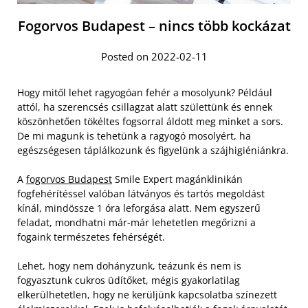
Fogorvos Budapest – nincs több kockázat
Posted on 2022-02-11
Hogy mitől lehet ragyogóan fehér a mosolyunk? Például
attól, ha szerencsés csillagzat alatt születtünk és ennek
köszönhetően tökéltes fogsorral áldott meg minket a sors.
De mi magunk is tehetünk a ragyogó mosolyért, ha
egészségesen táplálkozunk és figyelünk a szájhigiéniánkra.
A
fogorvos Budapest
Smile Expert magánklinikán
fogfehérítéssel valóban látványos és tartós megoldást
kínál, mindössze 1 óra leforgása alatt. Nem egyszerű
feladat, mondhatni már-már lehetetlen megőrizni a
fogaink természetes fehérségét.
Lehet, hogy nem dohányzunk, teázunk és nem is
fogyasztunk cukros üdítőket, mégis gyakorlatilag
elkerülhetetlen, hogy ne kerüljünk kapcsolatba színezett