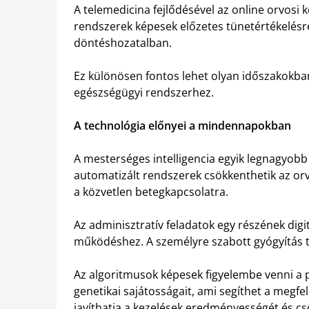
A telemedicina fejlődésével az online orvosi 
rendszerek képesek előzetes tünetértékelésr
döntéshozatalban.
Ez különösen fontos lehet olyan időszakokban
egészségügyi rendszerhez.
A technológia előnyei a mindennapokban
A mesterséges intelligencia egyik legnagyobb
automatizált rendszerek csökkenthetik az o
a közvetlen betegkapcsolatra.
Az adminisztratív feladatok egy részének dig
működéshez. A személyre szabott gyógyítás te
Az algoritmusok képesek figyelembe venni a p
genetikai sajátosságait, ami segíthet a megfe
javíthatja a kezelések eredményességét és cs