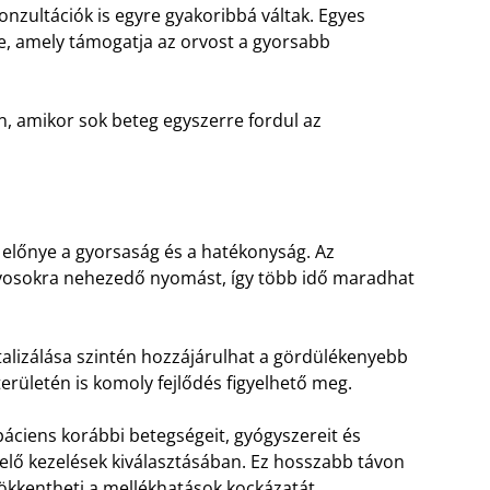
konzultációk is egyre gyakoribbá váltak. Egyes
e, amely támogatja az orvost a gyorsabb
, amikor sok beteg egyszerre fordul az
 előnye a gyorsaság és a hatékonyság. Az
rvosokra nehezedő nyomást, így több idő maradhat
italizálása szintén hozzájárulhat a gördülékenyebb
rületén is komoly fejlődés figyelhető meg.
áciens korábbi betegségeit, gyógyszereit és
lelő kezelések kiválasztásában. Ez hosszabb távon
ökkentheti a mellékhatások kockázatát.