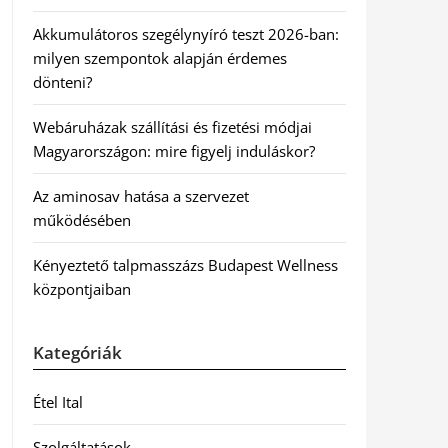
Akkumulátoros szegélynyíró teszt 2026-ban:
milyen szempontok alapján érdemes
dönteni?
Webáruházak szállítási és fizetési módjai
Magyarországon: mire figyelj induláskor?
Az aminosav hatása a szervezet
működésében
Kényeztető talpmasszázs Budapest Wellness
központjaiban
Kategóriák
Étel Ital
Szolgáltatások