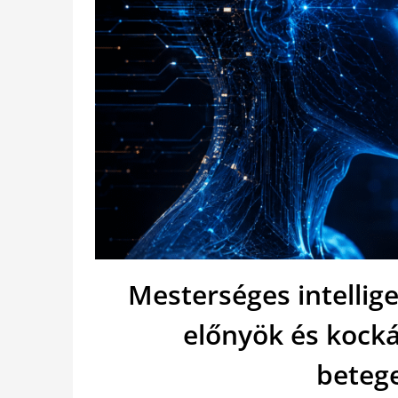
Mesterséges intellig
előnyök és kock
beteg