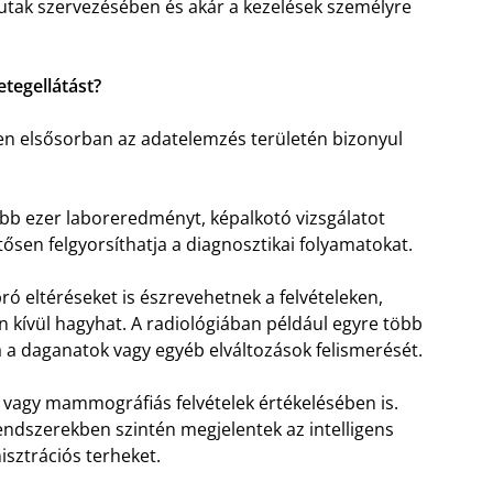
egutak szervezésében és akár a kezelések személyre
etegellátást?
en elsősorban az adatelemzés területén bizonyul
öbb ezer laboreredményt, képalkotó vizsgálatot
ősen felgyorsíthatja a diagnosztikai folyamatokat.
ó eltéréseket is észrevehetnek a felvételeken,
kívül hagyhat. A radiológiában például egyre több
 a daganatok vagy egyéb elváltozások felismerését.
k vagy mammográfiás felvételek értékelésében is.
rendszerekben szintén megjelentek az intelligens
sztrációs terheket.