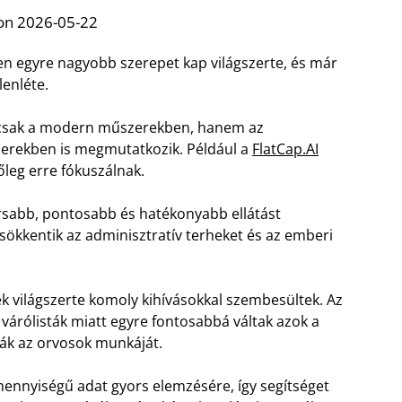
on 2026-05-22
en egyre nagyobb szerepet kap világszerte, és már
lenléte.
mcsak a modern műszerekben, hanem az
zerekben is megmutatkozik. Például a
FlatCap.AI
őleg erre fókuszálnak.
rsabb, pontosabb és hatékonyabb ellátást
ökkentik az adminisztratív terheket és az emberi
k világszerte komoly kihívásokkal szembesültek. Az
 várólisták miatt egyre fontosabbá váltak azok a
ják az orvosok munkáját.
mennyiségű adat gyors elemzésére, így segítséget