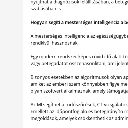
nyújthat a diagnózisok felállításában, a bet
szabásában is.
Hogyan segíti a mesterséges intelligencia a b
A mesterséges intelligencia az egészségügyb
rendkívül hasznosnak.
Egy modern rendszer képes rövid idő alatt t
vagy betegadatot összehasonlítani, ami jelent
Bizonyos esetekben az algoritmusok olyan apr
amiket az emberi szem könnyebben figyelmen 
olyan szoftvert alkalmaznak, amely támogatja
Az MI segíthet a tüdőszűrések, CT-vizsgálato
Emellett az időpontfoglaló és betegirányító 
megoldások, amelyek csökkenthetik az admini