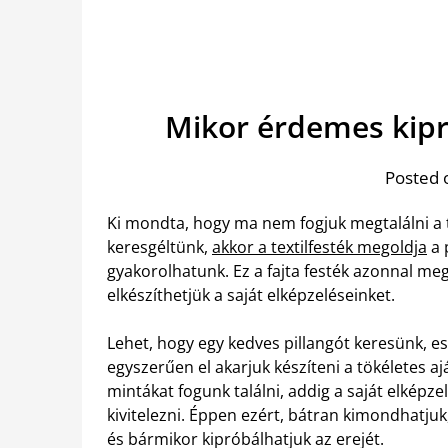
Mikor érdemes kipró
Posted 
Ki mondta, hogy ma nem fogjuk megtalálni a 
keresgéltünk,
akkor a textilfesték megoldja
a 
gyakorolhatunk. Ez a fajta festék azonnal me
elkészíthetjük a saját elképzeléseinket.
Lehet, hogy egy kedves pillangót keresünk, e
egyszerűen el akarjuk készíteni a tökéletes a
mintákat fogunk találni, addig a saját elkép
kivitelezni. Éppen ezért, bátran kimondhatjuk
és bármikor kipróbálhatjuk az erejét.