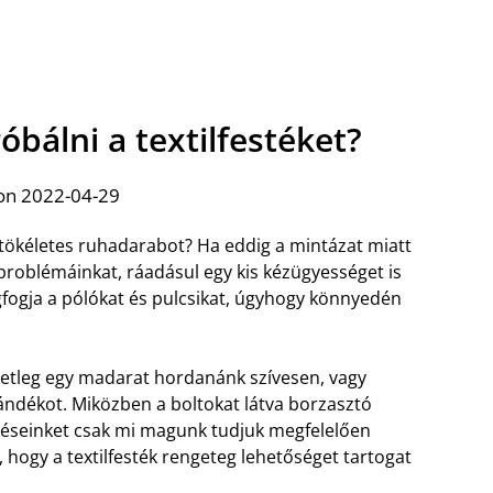
bálni a textilfestéket?
on 2022-04-29
tökéletes ruhadarabot? Ha eddig a mintázat miatt
problémáinkat, ráadásul egy kis kézügyességet is
gfogja a pólókat és pulcsikat, úgyhogy könnyedén
setleg egy madarat hordanánk szívesen, vagy
jándékot. Miközben a boltokat látva borzasztó
zeléseinket csak mi magunk tudjuk megfelelően
, hogy a textilfesték rengeteg lehetőséget tartogat