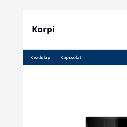
Skip
to
content
Korpi
Kezdőlap
Kapcsolat