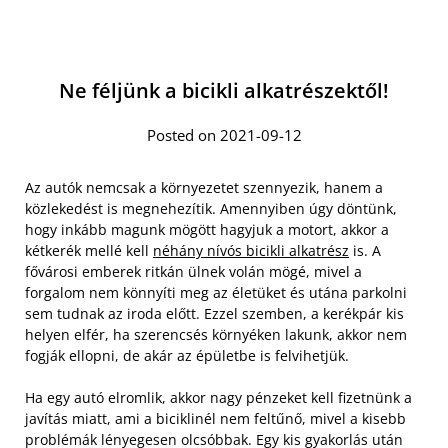
Ne féljünk a bicikli alkatrészektől!
Posted on 2021-09-12
Az autók nemcsak a környezetet szennyezik, hanem a
közlekedést is megnehezítik. Amennyiben úgy döntünk,
hogy inkább magunk mögött hagyjuk a motort, akkor a
kétkerék mellé kell
néhány nívós bicikli alkatrész
is. A
fővárosi emberek ritkán ülnek volán mögé, mivel a
forgalom nem könnyíti meg az életüket és utána parkolni
sem tudnak az iroda előtt. Ezzel szemben, a kerékpár kis
helyen elfér, ha szerencsés környéken lakunk, akkor nem
fogják ellopni, de akár az épületbe is felvihetjük.
Ha egy autó elromlik, akkor nagy pénzeket kell fizetnünk a
javítás miatt, ami a biciklinél nem feltűnő, mivel a kisebb
problémák lényegesen olcsóbbak. Egy kis gyakorlás után