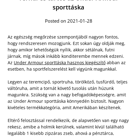
sporttáska
Posted on 2021-01-28
Az egészség megőrzése szempontjából nagyon fontos,
hogy rendszeresen mozogjunk. Ezt sokan úgy oldják meg,
hogy amikor lehetőségük nyílik, akkor sétálnak, futni
járnak, míg mások inkább konditerembe mennek edzeni.
Az
Under Armour sporttáska hasznos kiegészítő
abban az
esetben, ha sportfelszerelést kell vigyünk magunkkal.
Legyen az teremcipő, sportruha, törölköző, tusfürdő, teljes
váltóruha, amit a tornát követő tusolás után húzunk
magunkra. Szükség van a nagy befogadóképességre, amit
az Under Armour sporttáska könnyedén biztosít. Nagyon
kivételes termékkategória, amit Amerikában készítenek.
Eltérő felosztással rendelkezik, de alapvetően van egy nagy
rekesz, amibe a holmik kerülnek, valamint kívül található
legalább 1 kisebb zipzáras zseb, ahová a pénztárca,