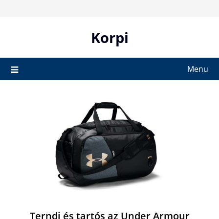
Skip
to
content
Korpi
Menu
Terndi és tartós az Under Armour