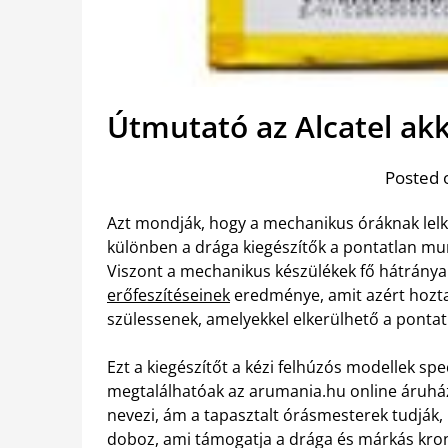
Útmutató az Alcatel a
Posted 
Azt mondják, hogy a mechanikus óráknak lelk
különben a drága kiegészítők a pontatlan mu
Viszont a mechanikus készülékek fő hátránya
erőfeszítéseinek
eredménye, amit azért hozta
szülessenek, amelyekkel elkerülhető a pontat
Ezt a kiegészítőt a kézi felhúzós modellek spec
megtalálhatóak az arumania.hu online áruházb
nevezi, ám a tapasztalt órásmesterek tudják,
doboz, ami támogatja a drága és márkás kro