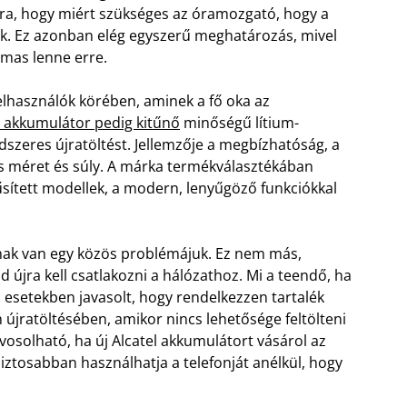
ra, hogy miért szükséges az óramozgató, hogy a
k. Ez azonban elég egyszerű meghatározás, mivel
mas lenne erre.
lhasználók körében, aminek a fő oka az
l akkumulátor pedig kitűnő
minőségű lítium-
dszeres újratöltést. Jellemzője a megbízhatóság, a
s méret és súly. A márka termékválasztékában
sített modellek, a modern, lenyűgöző funkciókkal
nak van egy közös problémájuk. Ez nem más,
d újra kell csatlakozni a hálózathoz. Mi a teendő, ha
n esetekben javasolt, hogy rendelkezzen tartalék
n újratöltésében, amikor nincs lehetősége feltölteni
osolható, ha új Alcatel akkumulátort vásárol az
ztosabban használhatja a telefonját anélkül, hogy