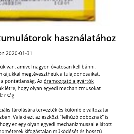
kkumulátorok használatához
on 2020-01-31
ük van, amivel nagyon óvatosan kell bánni,
nkájukkal megtéveszthetik a tulajdonosaikat.
 a pontatlanság. Az
óramozgató a gyártók
k létre, hogy olyan egyedi mechanizmusokat
lanság.
iális tárolására tervezték és különféle változatai
an. Valaki ezt az eszközt “felhúzó doboznak” is
 hogy ez egy olyan egyedi mechanizmussal ellátott
nométerek kifogástalan működését és hosszú