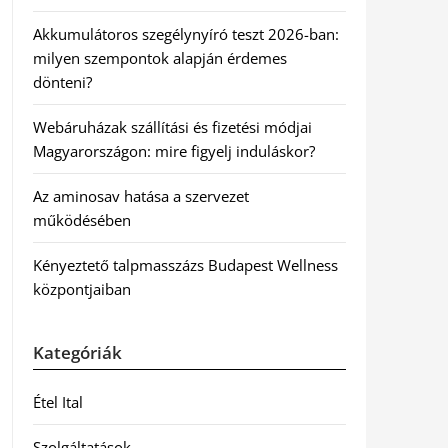
Akkumulátoros szegélynyíró teszt 2026-ban:
milyen szempontok alapján érdemes
dönteni?
Webáruházak szállítási és fizetési módjai
Magyarországon: mire figyelj induláskor?
Az aminosav hatása a szervezet
működésében
Kényeztető talpmasszázs Budapest Wellness
központjaiban
Kategóriák
Étel Ital
Szolgáltatások