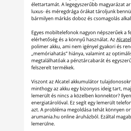
élettartamát. A legegyszerűbb magyarázat ar
luxus- és méregdrága órákat tároljunk bennü
bármilyen márkás doboz és csomagolás alkal
Egyes mobiltelefonok nagyon népszerűek a fe
elérhetőség és a könnyű használat. Az
Alcate
polimer akku, ami nem igényel gyakori és ren
„memóriahatás” hiánya, valamint az optimáli
megtalálhatóak a pénztárcabarát és egyszerű
felszerelt termékek.
Viszont az Alcatel akkumulátor tulajdonosok
minthogy az akku egy bizonyos ideig tart, maj
lemerült és nincs a közelben konnektor? Ilye
energiatárolóval. Ez segít egy lemerült telefo
azt. A probléma megoldása tehát könnyen orv
arumania.hu online áruházból. Ezáltal magabi
lemerülne.