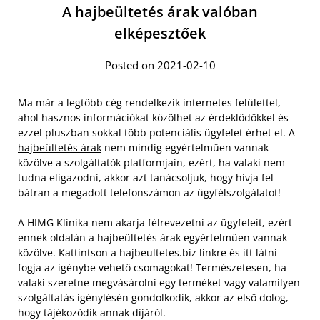
A hajbeültetés árak valóban
elképesztőek
Posted on 2021-02-10
Ma már a legtöbb cég rendelkezik internetes felülettel,
ahol hasznos információkat közölhet az érdeklődőkkel és
ezzel pluszban sokkal több potenciális ügyfelet érhet el. A
hajbeültetés árak
nem mindig egyértelműen vannak
közölve a szolgáltatók platformjain, ezért, ha valaki nem
tudna eligazodni, akkor azt tanácsoljuk, hogy hívja fel
bátran a megadott telefonszámon az ügyfélszolgálatot!
A HIMG Klinika nem akarja félrevezetni az ügyfeleit, ezért
ennek oldalán a hajbeültetés árak egyértelműen vannak
közölve.
Kattintson a hajbeultetes.biz linkre és itt látni
fogja az igénybe vehető csomagokat! Természetesen, ha
valaki szeretne megvásárolni egy terméket vagy valamilyen
szolgáltatás igénylésén gondolkodik, akkor az első dolog,
hogy tájékozódik annak díjáról.