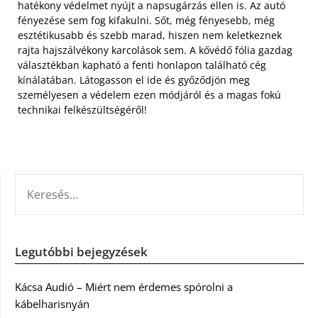
hatékony védelmet nyújt a napsugárzás ellen is. Az autó
fényezése sem fog kifakulni. Sőt, még fényesebb, még
esztétikusabb és szebb marad, hiszen nem keletkeznek
rajta hajszálvékony karcolások sem. A kővédő fólia gazdag
választékban kapható a fenti honlapon található cég
kínálatában. Látogasson el ide és győződjön meg
személyesen a védelem ezen módjáról és a magas fokú
technikai felkészültségéről!
KERESÉS:
Legutóbbi bejegyzések
Kácsa Audió – Miért nem érdemes spórolni a
kábelharisnyán