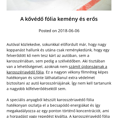
A kővédő fólia kemény és erős
Posted on 2018-06-06
Autóval közlekedve, sokunkkal előfordult már, hogy nagy
koppanást hallunk és utána csak reménykedünk, hogy egy
felverődött kő nem tesz kárt az autóban, sem a
karosszériában, sem pedig a szélvédőben. Aki tisztában
van a lehetőségeivel, azoknak nem
számít újdonságnak a
karosszériavédő fólia
. Ez a nagyon vékony filmréteg képes
hatékonyan és szinte láthatatlanul extra védelmet
biztosítani az autó karosszériájának. Így nem kell tartanunk
a nagyobb kőfelverődésektől sem.
A speciális anyagból készült karosszériavédő fólia
hatékonyan oszlatja el a becsapódó energiákat és így
megakadályozza az egy ponton történő koncentrációt, ami
a horpadást vagy repedést kiváltja. A karosszériavédő fólia