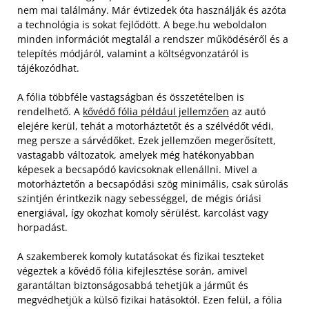
nem mai találmány. Már évtizedek óta használják és azóta
a technológia is sokat fejlődött. A bege.hu weboldalon
minden információt megtalál a rendszer működéséről és a
telepítés módjáról, valamint a költségvonzatáról is
tájékozódhat.
A fólia többféle vastagságban és összetételben is
rendelhető. A
kővédő fólia például jellemzően
az autó
elejére kerül, tehát a motorháztetőt és a szélvédőt védi,
meg persze a sárvédőket. Ezek jellemzően megerősített,
vastagabb változatok, amelyek még hatékonyabban
képesek a becsapódó kavicsoknak ellenállni. Mivel a
motorháztetőn a becsapódási szög minimális, csak súrolás
szintjén érintkezik nagy sebességgel, de mégis óriási
energiával, így okozhat komoly sérülést, karcolást vagy
horpadást.
A szakemberek komoly kutatásokat és fizikai teszteket
végeztek a kővédő fólia kifejlesztése során, amivel
garantáltan biztonságosabbá tehetjük a járműt és
megvédhetjük a külső fizikai hatásoktól. Ezen felül, a fólia