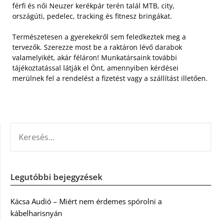
férfi és női Neuzer kerékpár terén talál MTB, city,
országúti, pedelec, tracking és fitnesz bringákat.
Természetesen a gyerekekről sem feledkeztek meg a
tervezők. Szerezze most be a raktáron lévő darabok
valamelyikét, akár féláron! Munkatársaink további
tájékoztatással látják el Önt, amennyiben kérdései
merülnek fel a rendelést a fizetést vagy a szállítást illetően.
KERESÉS:
Legutóbbi bejegyzések
Kácsa Audió – Miért nem érdemes spórolni a
kábelharisnyán