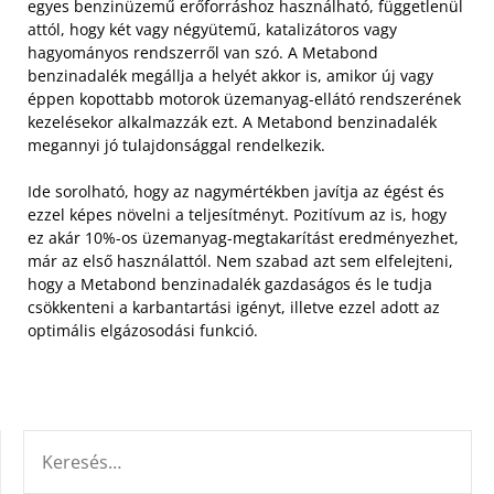
egyes benzinüzemű erőforráshoz használható, függetlenül
attól, hogy két vagy négyütemű, katalizátoros vagy
hagyományos rendszerről van szó. A Metabond
benzinadalék megállja a helyét akkor is, amikor új vagy
éppen kopottabb motorok üzemanyag-ellátó rendszerének
kezelésekor alkalmazzák ezt. A Metabond benzinadalék
megannyi jó tulajdonsággal rendelkezik.
Ide sorolható, hogy az nagymértékben javítja az égést és
ezzel képes növelni a teljesítményt. Pozitívum az is, hogy
ez akár 10%-os üzemanyag-megtakarítást eredményezhet,
már az első használattól. Nem szabad azt sem elfelejteni,
hogy a Metabond benzinadalék gazdaságos és le tudja
csökkenteni a karbantartási igényt, illetve ezzel adott az
optimális elgázosodási funkció.
KERESÉS: