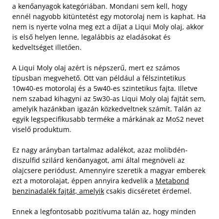
a kenőanyagok kategóriában. Mondani sem kell, hogy
ennél nagyobb kitüntetést egy motorolaj nem is kaphat. Ha
nem is nyerte volna meg ezt a díjat a Liqui Moly olaj, akkor
is első helyen lenne, legalábbis az eladásokat és
kedveltséget illetően.
A Liqui Moly olaj azért is népszerű, mert ez számos
típusban megvehető. Ott van például a félszintetikus
10w40-es motorolaj és a 5w40-es szintetikus fajta. Illetve
nem szabad kihagyni az 5w30-as Liqui Moly olaj fajtát sem,
amelyik hazánkban igazán közkedveltnek számít. Talán az
egyik legspecifikusabb terméke a márkának az MoS2 nevet
viselő produktum.
Ez nagy arányban tartalmaz adalékot, azaz molibdén-
diszulfid szilárd kenőanyagot, ami által megnöveli az
olajcsere periódust. Amennyire szeretik a magyar emberek
ezt a motorolajat, éppen annyira kedvelik a
Metabond
benzinadalék fajtát, amelyik
csakis dicséretet érdemel.
Ennek a legfontosabb pozitívuma talán az, hogy minden