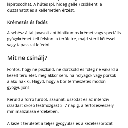
kipirosodhat. A hűtés (pl. hideg géllel) csökkenti a
duzzanatot és a kellemetlen érzést.
Krémezés és fedés
A sebész által javasolt antibiotikumos krémet vagy speciális
gyógykrémet kell felvinni a területre, majd steril kötéssel
vagy tapasszal lefedni.
Mit ne csinálj?
Fontos, hogy ne piszkáld, ne dörzsöld és főleg ne vakard a
kezelt területet, még akkor sem, ha hólyagok vagy pörkök
alakulnak ki. Hagyd, hogy a bőr természetes módon
gyógyuljon!
Kerüld a forró fürdőt, szaunát, uszodát és az intenzív
izzadást okozó testmozgást 3–7 napig, a fertőzésveszély
minimalizálása érdekében.
A kezelt területet a teljes gyógyulás és a kezeléssorozat