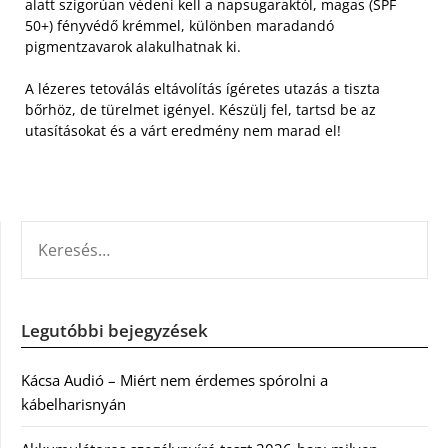
alatt szigorúan védeni kell a napsugaraktól, magas (SPF
50+) fényvédő krémmel, különben maradandó
pigmentzavarok alakulhatnak ki.
A lézeres tetoválás eltávolítás ígéretes utazás a tiszta
bőrhöz, de türelmet igényel. Készülj fel, tartsd be az
utasításokat és a várt eredmény nem marad el!
KERESÉS:
Legutóbbi bejegyzések
Kácsa Audió – Miért nem érdemes spórolni a
kábelharisnyán