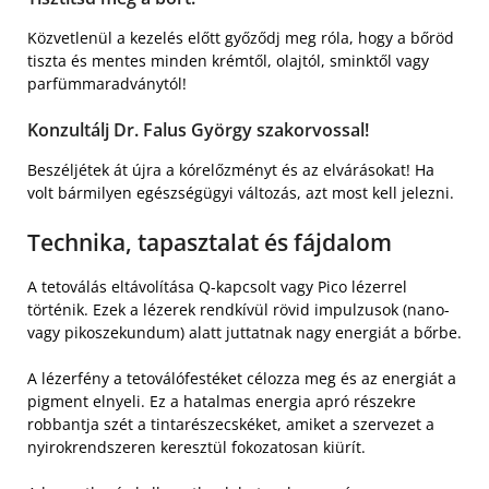
Közvetlenül a kezelés előtt győződj meg róla, hogy a bőröd
tiszta és mentes minden krémtől, olajtól, sminktől vagy
parfümmaradványtól!
Konzultálj Dr. Falus György szakorvossal!
Beszéljétek át újra a kórelőzményt és az elvárásokat! Ha
volt bármilyen egészségügyi változás, azt most kell jelezni.
Technika, tapasztalat és fájdalom
A tetoválás eltávolítása Q-kapcsolt vagy Pico lézerrel
történik. Ezek a lézerek rendkívül rövid impulzusok (nano-
vagy pikoszekundum) alatt juttatnak nagy energiát a bőrbe.
A lézerfény a tetoválófestéket célozza meg és az energiát a
pigment elnyeli. Ez a hatalmas energia apró részekre
robbantja szét a tintarészecskéket, amiket a szervezet a
nyirokrendszeren keresztül fokozatosan kiürít.