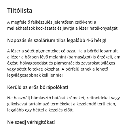
Tiltólista
A megfelelő felkészülés jelentősen csökkenti a
mellékhatások kockázatát és javítja a lézer hatékonyságát.
Napozás és szolárium tilos legalább 4-6 hétig!
A lézer a sötét pigmenteket célozza. Ha a bőröd lebarnult,
a lézer a bőrben lévő melanint (barnaságot) is érzékeli, ami
égést, hólyagosodást és pigmentációs zavarokat (világos
vagy sötét foltokat) okozhat. A bőrfelületnek a lehető
legvilágosabbnak kell lennie!
Kerüld az erős bőrápolókat!
Ne használj hámlasztó hatású krémeket, retinoidokat vagy
glikolsavat tartalmazó termékeket a kezelendő területen,
legalább egy héttel a kezelés előtt.
Ne szedj vérhígítókat!