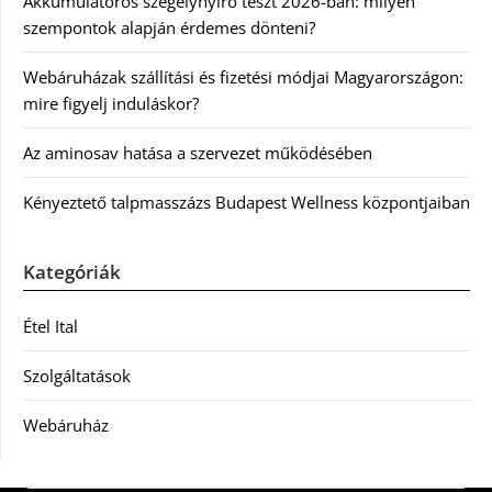
Akkumulátoros szegélynyíró teszt 2026-ban: milyen
szempontok alapján érdemes dönteni?
Webáruházak szállítási és fizetési módjai Magyarországon:
mire figyelj induláskor?
Az aminosav hatása a szervezet működésében
Kényeztető talpmasszázs Budapest Wellness központjaiban
Kategóriák
Étel Ital
Szolgáltatások
Webáruház