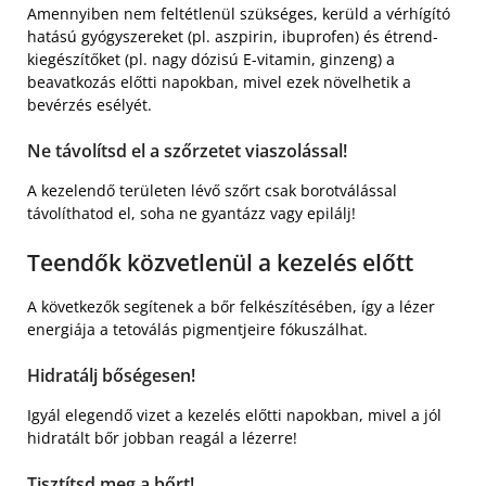
Amennyiben nem feltétlenül szükséges, kerüld a vérhígító
hatású gyógyszereket (pl. aszpirin, ibuprofen) és étrend-
kiegészítőket (pl. nagy dózisú E-vitamin, ginzeng) a
beavatkozás előtti napokban, mivel ezek növelhetik a
bevérzés esélyét.
Ne távolítsd el a szőrzetet viaszolással!
A kezelendő területen lévő szőrt csak borotválással
távolíthatod el, soha ne gyantázz vagy epilálj!
Teendők közvetlenül a kezelés előtt
A következők segítenek a bőr felkészítésében, így a lézer
energiája a tetoválás pigmentjeire fókuszálhat.
Hidratálj bőségesen!
Igyál elegendő vizet a kezelés előtti napokban, mivel a jól
hidratált bőr jobban reagál a lézerre!
Tisztítsd meg a bőrt!