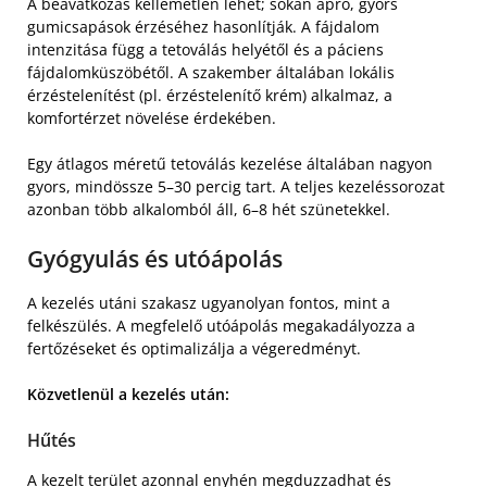
A beavatkozás kellemetlen lehet; sokan apró, gyors
gumicsapások érzéséhez hasonlítják. A fájdalom
intenzitása függ a tetoválás helyétől és a páciens
fájdalomküszöbétől. A szakember általában lokális
érzéstelenítést (pl. érzéstelenítő krém) alkalmaz, a
komfortérzet növelése érdekében.
Egy átlagos méretű tetoválás kezelése általában nagyon
gyors, mindössze 5–30 percig tart. A teljes kezeléssorozat
azonban több alkalomból áll, 6–8 hét szünetekkel.
Gyógyulás és utóápolás
A kezelés utáni szakasz ugyanolyan fontos, mint a
felkészülés. A megfelelő utóápolás megakadályozza a
fertőzéseket és optimalizálja a végeredményt.
Közvetlenül a kezelés után:
Hűtés
A kezelt terület azonnal enyhén megduzzadhat és