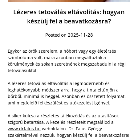
Lézeres tetoválás eltávolítás: hogyan
készülj fel a beavatkozásra?
Posted on 2025-11-28
Egykor az örök szerelem, a hóbort vagy egy életérzés
szimbóluma volt, mára azonban megváltoztak a
körülmények és sokan szeretnének megszabadulni a régi
tetoválásuktól.
A lézeres tetoválás eltávolítás a legmodernebb és
leghatékonyabb módszer arra, hogy a tinta eltűnjön a
bőrből, minimális heggel. Azonban ez összetett folyamat,
ami megfelelő felkészülést és utókezelést igényel.
A siker kulcsa a részletes tájékozódás és az utasítások
szigorú betartása. A kezelés részleteit megtalálod a
www.drfalus.hu
weboldalon. Dr. Falus György
szakértelmével nézzük, hogyan készülj fel a beavatkozásra!