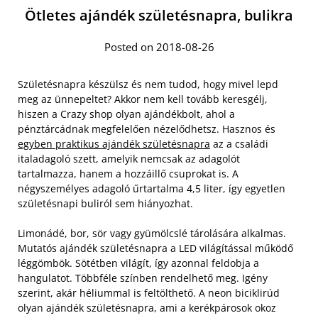
Ötletes ajándék születésnapra, bulikra
Posted on 2018-08-26
Születésnapra készülsz és nem tudod, hogy mivel lepd
meg az ünnepeltet? Akkor nem kell tovább keresgélj,
hiszen a Crazy shop olyan ajándékbolt, ahol a
pénztárcádnak megfelelően nézelődhetsz. Hasznos és
egyben praktikus ajándék születésnapra
az a családi
italadagoló szett, amelyik nemcsak az adagolót
tartalmazza, hanem a hozzáillő csuprokat is. A
négyszemélyes adagoló űrtartalma 4,5 liter, így egyetlen
születésnapi buliról sem hiányozhat.
Limonádé, bor, sör vagy gyümölcslé tárolására alkalmas.
Mutatós ajándék születésnapra a LED világítással működő
léggömbök. Sötétben világít, így azonnal feldobja a
hangulatot. Többféle színben rendelhető meg. Igény
szerint, akár héliummal is feltölthető. A neon biciklirúd
olyan ajándék születésnapra, ami a kerékpárosok okoz