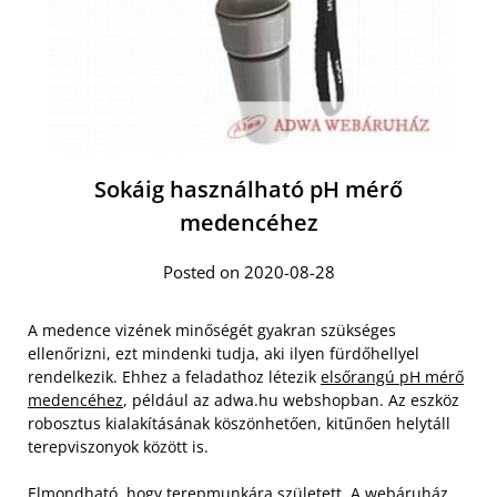
Sokáig használható pH mérő
medencéhez
Posted on 2020-08-28
A medence vizének minőségét gyakran szükséges
ellenőrizni, ezt mindenki tudja, aki ilyen fürdőhellyel
rendelkezik. Ehhez a feladathoz létezik
elsőrangú pH mérő
medencéhez
, például az adwa.hu webshopban. Az eszköz
robosztus kialakításának köszönhetően, kitűnően helytáll
terepviszonyok között is.
Elmondható, hogy terepmunkára született. A webáruház