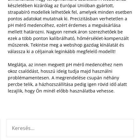
készletében kizárólag az Európai Unióban gyártott,
strapabíró modellek lelhetőek fel, amelyek minden esetben
pontos adatokat mutatnak ki.
Precizitásban verhetetlen a
pH mérő medencéhez, ezért érdemes a megvásárlása
mellett határozni. Nagyon remek áron szerezhetőek be
ezek a több ponton kalibrálható, hőmérséklet-kompenzált
műszerek. Tekintse meg a webshop gazdag kínálatát és
válassza ki a céljainak leginkább megfelelő modellt!
Meglátja, az innen megvett pH mérő medencéhez nem
okoz csalódást, hosszú ideig tudja majd használni
problémamentesen. A megrendelése csupán néhány
percbe telik, a házhozszállítása pedig igen rövid idő alatt
lezajlik, hogy Ön minél előbb használatba vehesse.
KERESÉS: