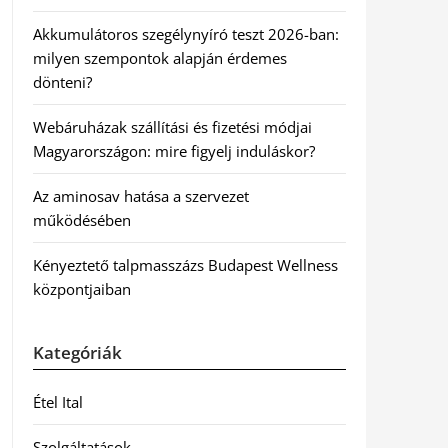
Akkumulátoros szegélynyíró teszt 2026-ban:
milyen szempontok alapján érdemes
dönteni?
Webáruházak szállítási és fizetési módjai
Magyarországon: mire figyelj induláskor?
Az aminosav hatása a szervezet
működésében
Kényeztető talpmasszázs Budapest Wellness
központjaiban
Kategóriák
Étel Ital
Szolgáltatások