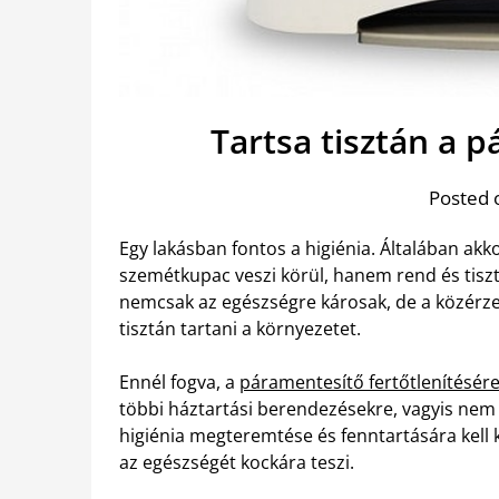
Tartsa tisztán a 
Posted 
Egy lakásban fontos a higiénia. Általában ak
szemétkupac veszi körül, hanem rend és tiszt
nemcsak az egészségre károsak, de a közérzet
tisztán tartani a környezetet.
Ennél fogva, a
páramentesítő fertőtlenítésére 
többi háztartási berendezésekre, vagyis nem
higiénia megteremtése és fenntartására kell k
az egészségét kockára teszi.